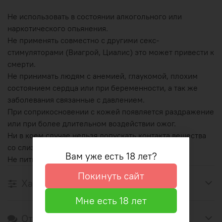
Не использовать в состоянии алкогольного или
наркотического опьянения.
Не применять совместно с другими секс-
стимуляторами (Виагрой, Циалис) это может привести к
смерти.
Не принимать людям с анемией, глаукомой, плохим
состоянием сердца или при беременности, а так же
заболевания связанные с давлением.
При соприкосновении с кожей появляется раздражение
или при более длительном воздействии ожог.
Ни в коем случае нельзя допускать контакта вещества
со слизистыми оболочками.
Вам уже есть 18 лет?
Не пить!
Покинуть сайт
Характеристики
Мне есть 18 лет
Отзывы