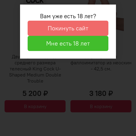
Вам уже есть 18 лет?
Покинуть сайт
Мне есть 18 лет
Двусторонний дилдо
Двусторонний
среднего размера
фаллоимитатор из неоскин
телесный King Cock U-
- 42,5 см.
Shaped Medium Double
Trouble
5 200 ₽
3 180 ₽
В корзину
В корзину