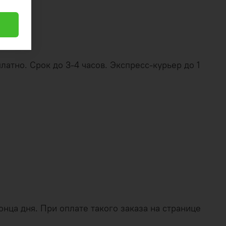
латно. Срок до 3-4 часов. Экспресс-курьер до 1
нца дня. При оплате такого заказа на странице