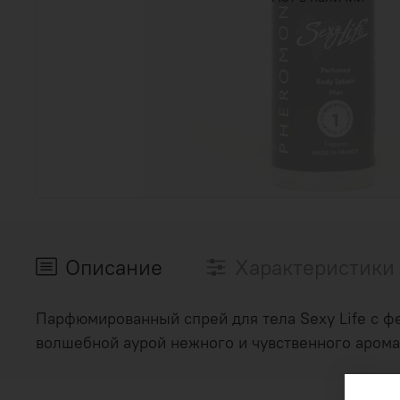
Описание
Характеристики
Парфюмированный спрей для тела Sexy Life с 
волшебной аурой нежного и чувственного арома