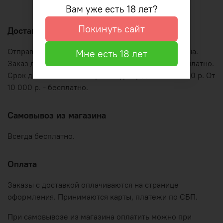
Оформление и оплата
Вам уже есть 18 лет?
Покинуть сайт
Доставка по Рязани
Отправляем курьером по графику работы магазина.
Мне есть 18 лет
Заказ до 2000 р. - 350 р. Заказы от 2000 р. - бесплатно.
Срок до 3-4 часов. Экспресс-курьер до 1 часа - 800 р. От
10 000 р. - бесплатно.
Самовывоз из магазина
Всегда бесплатно.
Оплата
Заказы с доставкой оплачиваются на странице
оформления. Принимаются карты, платежи по СБП.
При самовывозе из магазина оплатить можно при