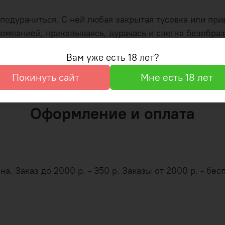
 подурачиться. С ней любая закрытая тусовка или пр
омпанией, прикалываясь, дурачась и слегка безобразн
атную вечеринку, с «Бутылочкой» можно расслабиться 
Вам уже есть 18 лет?
ько далеко хотят «заиграться». Однако, в любом слу
Покинуть сайт
Мне есть 18 лет
Оформление и оплата
. Заказ до 2000 р. - 350 р. Заказы от 2000 р. - бесп