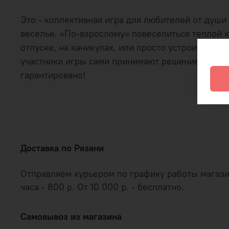
Это - коллективная игра для любителей от души
веселье. «По-взрослому» повеселиться теплой к
отпуске, на каникулах, или просто устроив прив
участники игры сами принимают решение, наскол
гарантировано!
Доставка по Рязани
Отправляем курьером по графику работы магазина
часа - 800 р. От 10 000 р. - бесплатно.
Самовывоз из магазина