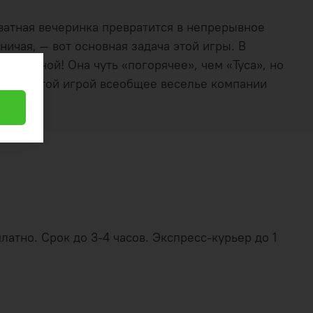
иватная вечеринка превратится в непрерывное
ичая, — вот основная задача этой игры. В
по полной! Она чуть «погорячее», чем «Туса», но
чае, с этой игрой всеобщее веселье компании
латно. Срок до 3-4 часов. Экспресс-курьер до 1