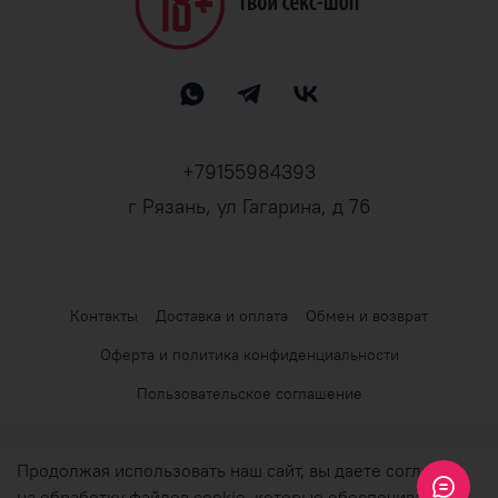
+79155984393
г Рязань, ул Гагарина, д 76
Контакты
Доставка и оплата
Обмен и возврат
Оферта и политика конфиденциальности
Пользовательское соглашение
© 2026 Любое использование контента без письменного
Продолжая использовать наш сайт, вы даете согласие
разрешения запрещено
на обработку файлов cookie, которые обеспечивают