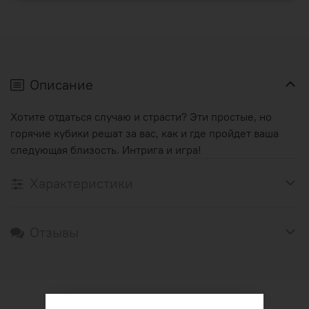
Описание
Хотите отдаться случаю и страсти? Эти простые, но
горячие кубики решат за вас, как и где пройдет ваша
следующая близость. Интрига и игра!
Характеристики
Отзывы
Оформление и оплата