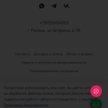
+79155984393
г Рязань, ул Гагарина, д 76
Контакты
Доставка и оплата
Обмен и возврат
Оферта и политика конфиденциальности
Пользовательское соглашение
© 2026 Любое использование контента без письменного
Продолжая использовать наш сайт, вы даете согласие
разрешения запрещено
на обработку файлов cookie, которые обеспечивают
правильную работу сайта и соглашаетесь с нашей
Цены на товары в розничном магазине могут отличаться от цен
Политикой безопасности
товаров на сайте.