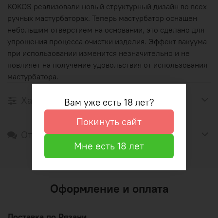
KOKOS реализовали новый структурный дизайн во всех
ручных мастурбаторах. Теперь мастурбатор оснащен
небольшим отверстием на основании, это сделано для
упрощения процесса очистки изделия. Эффект вакуума
при использовании изменится незначительно и не
повлияет на получение удовольствия от использования
мастурбатора.
Характеристики
Вам уже есть 18 лет?
Покинуть сайт
Отзывы
Мне есть 18 лет
Оформление и оплата
Доставка по Рязани