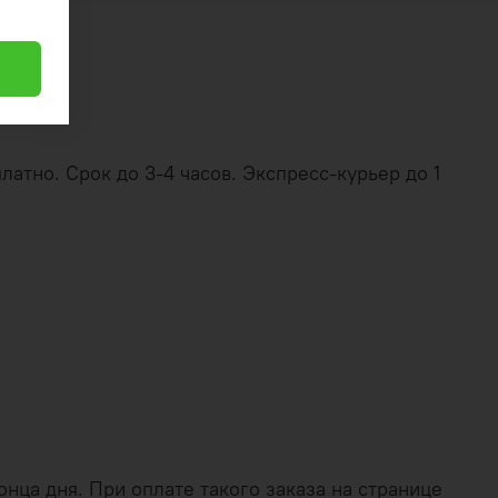
латно. Срок до 3-4 часов. Экспресс-курьер до 1
нца дня. При оплате такого заказа на странице