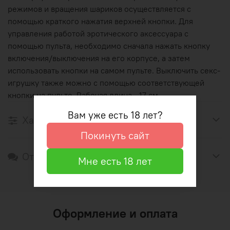
режимов и вращения шариков осуществляется с
помощью краткого нажатия верхней кнопки. Для
управления работой эротического аксессуара с
помощью пульта, необходимо сначала нажать кнопку
включения/выключения на его корпусе, а затем
использовать кнопки на самом пульте. Выключить секс-
игрушку также можно с помощью соответствующей
кнопки на пульте. Рабочая длина - 17 см.
Вам уже есть 18 лет?
Характеристики
Покинуть сайт
Отзывы
Мне есть 18 лет
Оформление и оплата