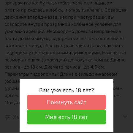
прозрачную колбу так, чтобы гофра с вкладышем
плотно прижалась к лобку, и открыть клапан. Совершая
движения вперёд-назад, как при мастурбации, вы
создадите внутри прозрачной колбы все условия для
усиления эрекции. Необходимо довести напряжение
плоти до максимума, задержаться в этом состоянии на
несколько минут, сбросить давление и снова накачать
гидропомпу поступательными движениями. Начальные
размеры пениса (в эрекции) до покупки помпы: Длина
пениса - до 18 см. Диаметр пениса - до 4,5 см.
Параметры гидропомпы: Длина с сильфон-насосом
(общая длина) - 26 см. Длина без сильфон-насоса
(длина колбы) - 22,5 см. Внутренний диаметр колбы -
Вам уже есть 18 лет?
5,3 см. Внутренний диаметр сильфон-насоса - 5,7 см.
Покинуть сайт
Мощность - 0,33 бар.
Характеристики
Мне есть 18 лет